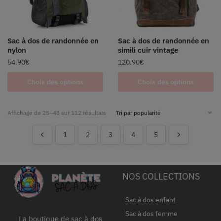
Sac à dos de randonnée en
Sac à dos de randonnée en
nylon
simili cuir vintage
54.90
€
120.90
€
Choix des options
Choix des options
Affichage de 25–48 sur 112 résultats
1
2
3
4
5
NOS COLLECTIONS
Sac à dos enfant
Sac à dos femme
La boutique de sac à dos