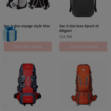
Sac à dos voyage style Star
Sac à dos luxe épuré et
Wars
élégant
79.90
€
114.90
€
Choix des options
Choix des options