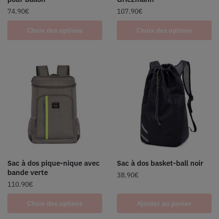
74.90
€
107.90
€
Choix des options
Choix des options
Sac à dos pique-nique avec
Sac à dos basket-ball noir
bande verte
38.90
€
110.90
€
Choix des options
Ajouter au panier