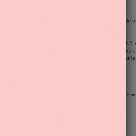
Description
Informations complémentaires
et
facile à porter
. Il vous
suit partout
et vous permet de
t
oduit !
le
et d’une
poignée
supérieure pour plus de commodité. Il 
 le devant. Ce sac à dos sport est disponible dans une vari
 Son design intemporel en fait un accessoire
parfait pour l
Catégories :
Sac à dos femme
,
Sac à dos homme
,
Sac à dos sport fem