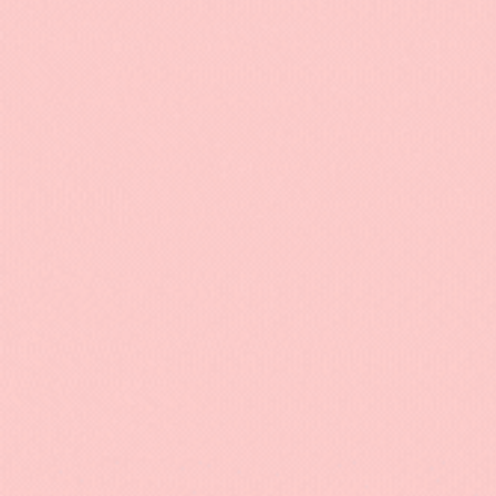
Sac à dos de plage étanche en PVC
Sac à do
animaux
29.90
€
NOS COLLECTION