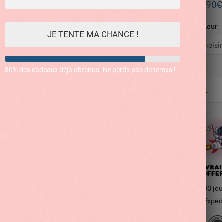
42.90
€
Couleur
JE TENTE MA CHANCE !
80% des cadeaux déjà obtenus. Ne perds pas de temps !
30 jou
Expéd