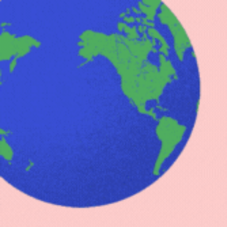
+8500 clients satisfaits
Sac à dos homme
Sac à dos femme
Sac 
Accueil
Sac à dos femme
Sac à dos de sport simple e
/
/