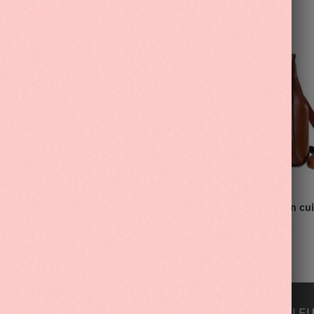
s de voyage en maille pour
Sac à dos à bandoulière en cui
véritable pour femmes
118.90
€
S
INFORMATIONS
LEU