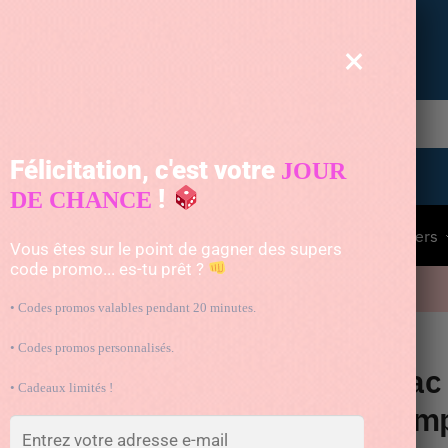
Livrée gratuitement par un astronaute
×
Recherche
Félicitation, c'est votre
JOUR
!
DE CHANCE
à dos enfant
Pour bébé
Voyage
Animaux
Divers
Vous êtes sur le point de gagner des supers
code promo... es-tu prêt ?
10% avec le code « BAG10 »
• Codes promos valables pendant 20 minutes.
t pratique
• Codes promos personnalisés.
Sac 
• Cadeaux limités !
simp