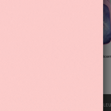
s CP en peluche avec petite
Sac à dos CP avec photo licor
anseuse de ballet sur le
enfant
50.90
€
S
INFORMATIONS
LEU