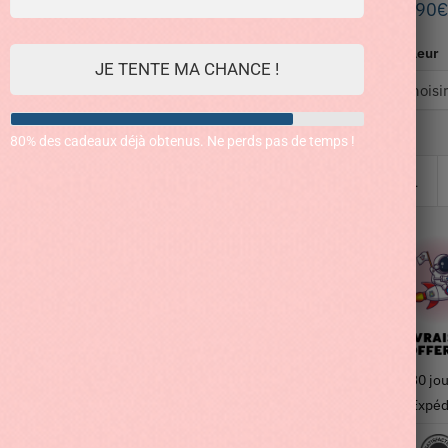
34.90
€
Couleur
JE TENTE MA CHANCE !
80% des cadeaux déjà obtenus. Ne perds pas de temps !
30 jou
Expéd