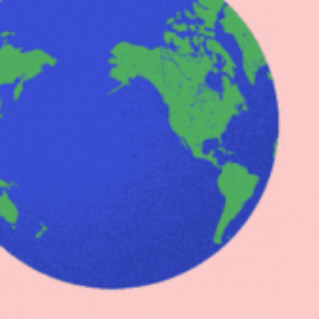
+8500 clients satisfaits
Sac à dos homme
Sac à dos femme
Sac 
Accueil
Sac à dos enfant
Sac à dos licorne avec fleur
/
/