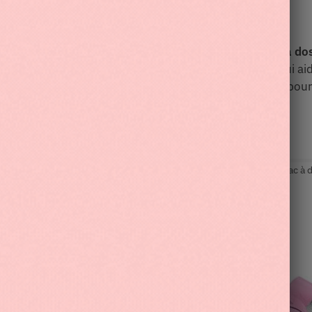
Description
Informations complémentaires
qu’aujourd’hui ! Offrez à votre
fille
ce magnifique
sac à dos
r. Ce
sac
est équipé de
plusieurs compartiments
, ce qui a
 d’une fermeture éclair et de deux bretelles réglables pour
ac à dos unique
!
01146681166
Catégories :
Rentrée Scolaire
,
Sac à dos enfant
,
Sac à 