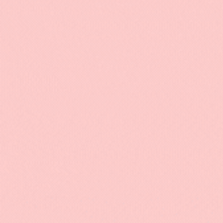
Sac à dos gonflable parfait pour la
Sac à do
rentrée en maternelle
poupée d
devant
29.90
€
87.90
€
NOS COLLECTION