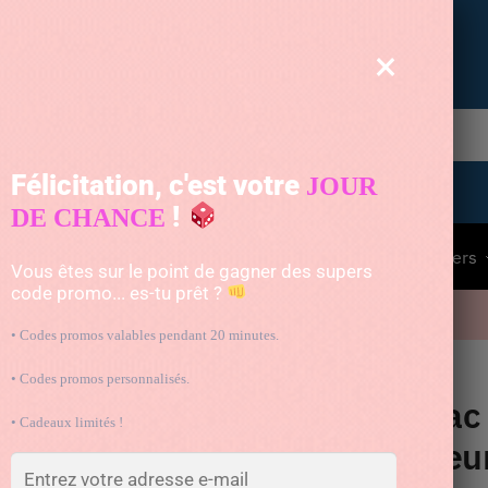
Livrée gratuitement par un astronaute
×
Recherche
Félicitation, c'est votre
JOUR
!
DE CHANCE
à dos enfant
Pour bébé
Voyage
Animaux
Divers
Vous êtes sur le point de gagner des supers
code promo... es-tu prêt ?
10% avec le code « BAG10 »
• Codes promos valables pendant 20 minutes.
s
• Codes promos personnalisés.
Sac 
• Cadeaux limités !
fleu