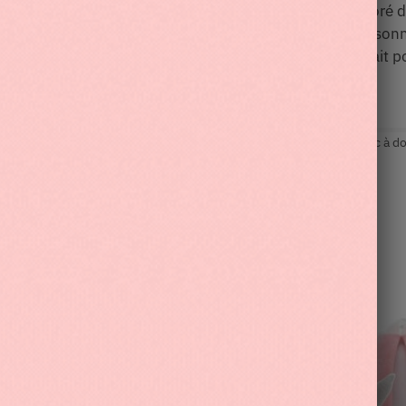
 Idéal pour
la classe et les déplacements
, le motif coloré 
suffisamment de place pour les articles scolaires ou person
ue à ouvrir et à fermer. Ce sac à dos est l’accessoire parfait
3612522284
Catégories :
Rentrée Scolaire
,
Sac à dos enfant
,
Sac à do