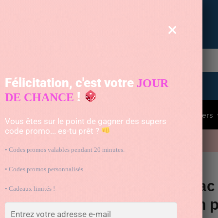
Livrée gratuitement par un astronaute
×
Recherche
Félicitation, c'est votre
JOUR
!
DE CHANCE
à dos enfant
Pour bébé
Voyage
Animaux
Divers
Vous êtes sur le point de gagner des supers
code promo... es-tu prêt ?
10% avec le code « BAG10 »
• Codes promos valables pendant 20 minutes.
plastique de qualité
• Codes promos personnalisés.
Sac 
• Cadeaux limités !
en p