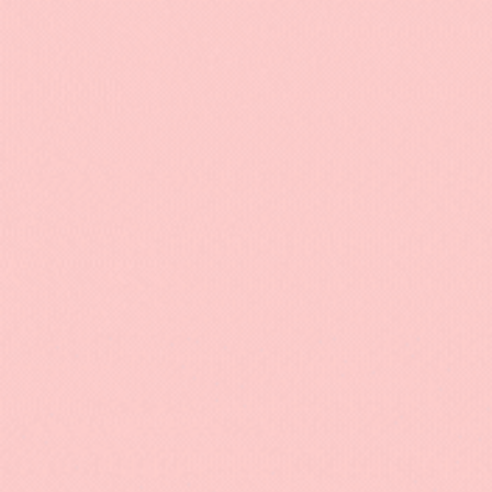
Sac à dos maternelle Tigrou coloré
Sac à do
pour enf
52.90
€
37.90
€
NOS COLLECTION
Sac à dos enfant
Sac à dos femme
Sac à dos homme
La boutique de sac à dos numéro 1 en
Sac à dos animaux
France. Pour Homme, Femme &