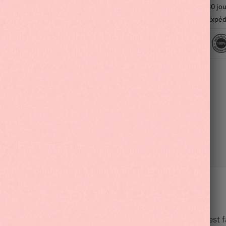
30 jou
Expéd
Description
Informations complémentaires
ble
pour votre
jeune enfant
? Ce
produit Pat Patrouille
est 