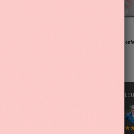
s mignon requin en peluche
Sac à dos CP licorne pour enf
ant
32.90
€
S
INFORMATIONS
LEU
Mon Compte
Suivre ma commande
Blog
F.A.Q / Contact