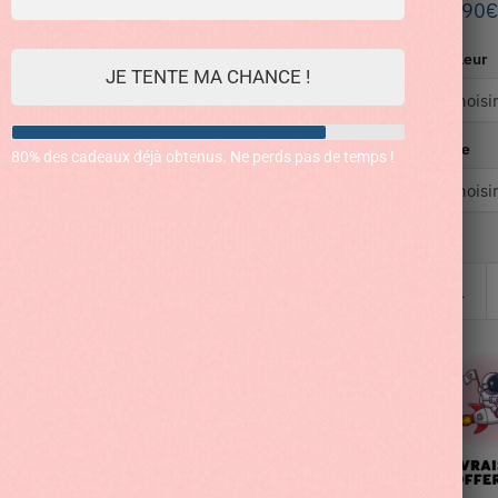
49.90
€
Couleur
JE TENTE MA CHANCE !
Taille
80% des cadeaux déjà obtenus. Ne perds pas de temps !