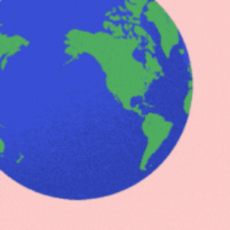
+8500 clients satisfaits
Sac à dos homme
Sac à dos femme
Sac 
Accueil
Sac à dos enfant
Sac à dos Pat Patrouille en 
/
/