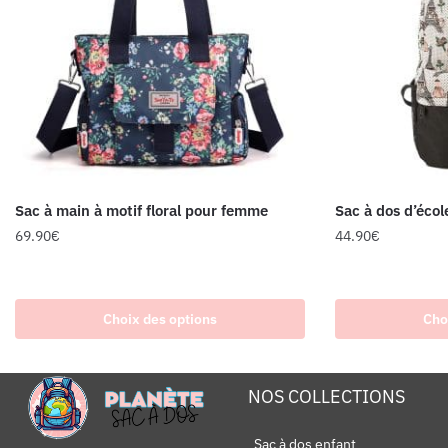
Sac à main à motif floral pour femme
Sac à dos d’école
69.90
€
44.90
€
Choix des options
Cho
NOS COLLECTIONS
Sac à dos enfant